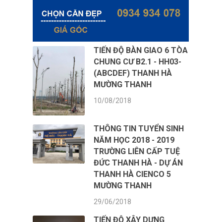
TIẾN ĐỘ BÀN GIAO 6 TÒA
CHUNG CƯ B2.1 - HH03-
(ABCDEF) THANH HÀ
MƯỜNG THANH
10/08/2018
THÔNG TIN TUYỂN SINH
NĂM HỌC 2018 - 2019
TRƯỜNG LIÊN CẤP TUỆ
ĐỨC THANH HÀ - DỰ ÁN
THANH HÀ CIENCO 5
MƯỜNG THANH
29/06/2018
TIẾN ĐỘ XÂY DỰNG