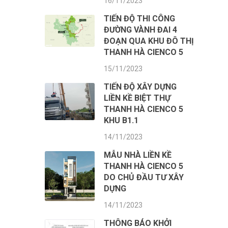
16/11/2023
TIẾN ĐỘ THI CÔNG
ĐƯỜNG VÀNH ĐAI 4
ĐOẠN QUA KHU ĐÔ THỊ
THANH HÀ CIENCO 5
15/11/2023
TIẾN ĐỘ XÂY DỰNG
LIỀN KỀ BIỆT THỰ
THANH HÀ CIENCO 5
KHU B1.1
14/11/2023
MẪU NHÀ LIỀN KỀ
THANH HÀ CIENCO 5
DO CHỦ ĐẦU TƯ XÂY
DỰNG
14/11/2023
THÔNG BÁO KHỞI