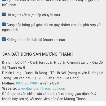
Tận tình chăm sóc và tư vấn khách hàng bởi chuyên gia am
hiểu nhất
Hỗ trợ tư vấn trực tiếp chuyên sâu
Cung cấp bảng giá gốc, hỗ trợ quý khách tìm căn phù hợp với
ngân sách
Không thu thêm bất cứ khoản phí nào
SÀN BẤT ĐỘNG SẢN MƯỜNG THANH
Địa chỉ:
Lô CT1 - Cạnh ban quản lý dự án Cienco5 Land - Khu đô
thị Thanh Hà B
P. Kiến Hưng - Quận Hà Đông - TP Hà Nội. (Vòng xuyến Đường Lê
Trọng Tấn kéo dài - QL 70 - Kiến Hưng - Hà Đông)
Hotline:
0973 20 9988
Tư vấn 24/24h
Website:
www.duanthanhhacienco5.com
Để được tư vấn chính xác và tránh rủi ro trong giao dịch. Quý
khách hãy liên hệ với nhân viên của Sàn Mường Thanh