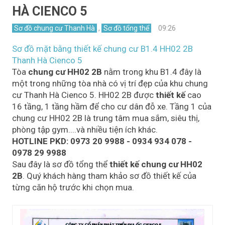
HÀ CIENCO 5
Sơ đồ chung cư Thanh Hà
,
Sơ đồ tổng thể
09:26
Sơ đồ mặt bằng thiết kế chung cư B1.4 HH02 2B
Thanh Hà Cienco 5
Tòa
chung cư HH02 2B
nằm trong khu B1.4 đây là
một trong những tòa nhà có vị trí đẹp của khu chung
cư Thanh Hà Cienco 5. HH02 2B được
thiết kế
cao
16 tầng, 1 tầng hầm để cho cư dân đỗ xe. Tầng 1 của
chung cư HH02 2B là trung tâm mua sắm, siêu thị,
phòng tập gym....và nhiều tiện ích khác.
HOTLINE PKD: 0973 20 9988 - 0934 934 078 -
0978 29 9988
Sau đây là sơ đồ tổng thể
thiết kế chung cư HH02
2B
. Quý khách hàng tham khảo sơ đồ thiết kế của
từng căn hộ trước khi chọn mua.